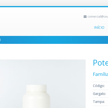
comercial@ceu
INÍCIO
d
Pot
Famíli
Código:
Gargalo:
Tampa: