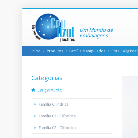
Um Mundo de
Embalagens!
Início
Produtos
Família Manipulados
Pote 340g Pea
Categorias
Lançamento
Família Cilíndrica
Família 01 - Cilíndrica
Família 02 - Cilíndrica