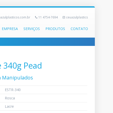
azulplasticos.com.br
11 4754-7694
ceuazulplastics
EMPRESA
SERVIÇOS
PRODUTOS
CONTATO
e 340g Pead
a Manipulados
ESTR-340
Rosca
Lacre